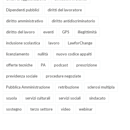
Dipendenti pubblici
diritti del lavoratore
diritto amministrativo
diritto antidiscriminatorio
diritto del lavoro
eventi
GPS
illegittimità
inclusione scolastica
lavoro
LawforChange
licenziamento
nullità
nuovo codice appalti
offerte tecniche
PA
podcast
prescrizione
previdenza sociale
procedure negoziate
Pubblica Amministrazione
retribuzione
sclerosi multipla
scuola
servizi culturali
servizi sociali
sindacato
sostegno
terzo settore
video
webinar