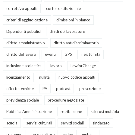
correttivo appalti
corte costituzionale
criteri di aggiudicazione
dimissioni in bianco
Dipendenti pubblici
diritti del lavoratore
diritto amministrativo
diritto antidiscriminatorio
diritto del lavoro
eventi
GPS
illegittimità
inclusione scolastica
lavoro
LawforChange
licenziamento
nullità
nuovo codice appalti
offerte tecniche
PA
podcast
prescrizione
previdenza sociale
procedure negoziate
Pubblica Amministrazione
retribuzione
sclerosi multipla
scuola
servizi culturali
servizi sociali
sindacato
sostegno
terzo settore
video
webinar