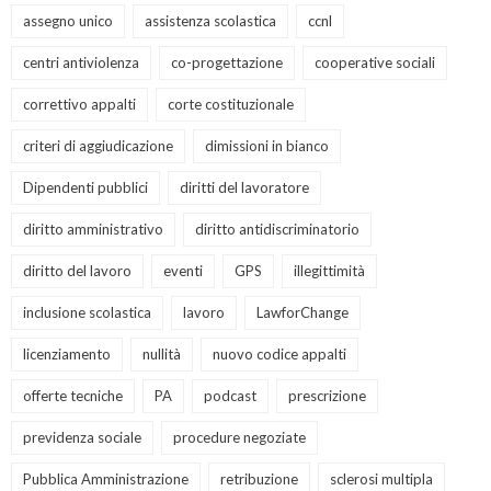
assegno unico
assistenza scolastica
ccnl
centri antiviolenza
co-progettazione
cooperative sociali
correttivo appalti
corte costituzionale
criteri di aggiudicazione
dimissioni in bianco
Dipendenti pubblici
diritti del lavoratore
diritto amministrativo
diritto antidiscriminatorio
diritto del lavoro
eventi
GPS
illegittimità
inclusione scolastica
lavoro
LawforChange
licenziamento
nullità
nuovo codice appalti
offerte tecniche
PA
podcast
prescrizione
previdenza sociale
procedure negoziate
Pubblica Amministrazione
retribuzione
sclerosi multipla