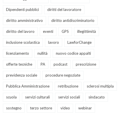
Dipendenti pubblici
diritti del lavoratore
diritto amministrativo
diritto antidiscriminatorio
diritto del lavoro
eventi
GPS
illegittimità
inclusione scolastica
lavoro
LawforChange
licenziamento
nullità
nuovo codice appalti
offerte tecniche
PA
podcast
prescrizione
previdenza sociale
procedure negoziate
Pubblica Amministrazione
retribuzione
sclerosi multipla
scuola
servizi culturali
servizi sociali
sindacato
sostegno
terzo settore
video
webinar