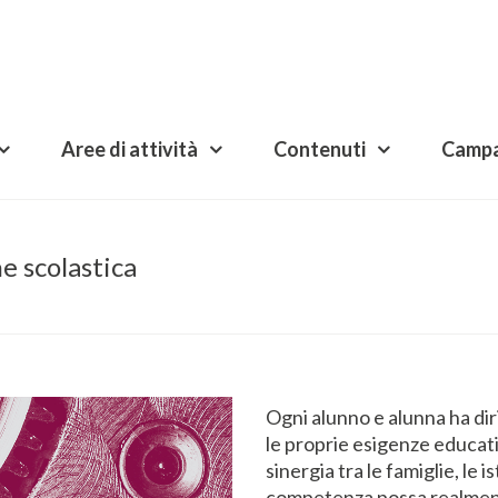
Aree di attività
Contenuti
Camp
ne scolastica
Ogni alunno e alunna ha dir
le proprie esigenze educati
sinergia tra le famiglie, le is
competenza possa realment