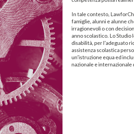
In tale contesto, LawforCh
famiglie, alunni e alunne c
irragionevoli o con decision
anno scolastico. Lo Studio 
disabilità, per l’adeguato r
assistenza scolastica person
un’istruzione equa ed inclu
nazionale e internazionale 