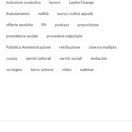
inclusione scolastica
lavoro
LawforChange
licenziamento
nullità
nuovo codice appalti
offerte tecniche
PA
podcast
prescrizione
previdenza sociale
procedure negoziate
Pubblica Amministrazione
retribuzione
sclerosi multipla
scuola
servizi culturali
servizi sociali
sindacato
sostegno
terzo settore
video
webinar