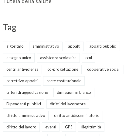
Tutela della salute
Tag
algoritmo
amministrativo
appalti
appalti pubblici
assegno unico
assistenza scolastica
ccnl
centri antiviolenza
co-progettazione
cooperative sociali
correttivo appalti
corte costituzionale
criteri di aggiudicazione
dimissioni in bianco
Dipendenti pubblici
diritti del lavoratore
diritto amministrativo
diritto antidiscriminatorio
diritto del lavoro
eventi
GPS
illegittimità