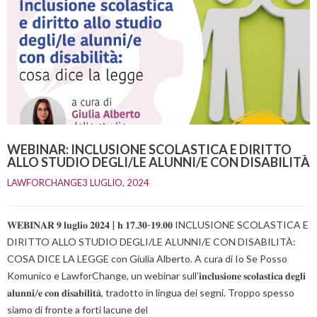
WEBINAR: INCLUSIONE SCOLASTICA E DIRITTO
ALLO STUDIO DEGLI/LE ALUNNI/E CON DISABILITÀ
LAWFORCHANGE
3 LUGLIO, 2024    
𝐖𝐄𝐁𝐈𝐍𝐀𝐑 𝟗 𝐥𝐮𝐠𝐥𝐢𝐨 𝟐𝟎𝟐𝟒 | 𝐡 𝟏𝟕.𝟑𝟎-𝟏𝟗.𝟎𝟎 INCLUSIONE SCOLASTICA E
DIRITTO ALLO STUDIO DEGLI/LE ALUNNI/E CON DISABILITÀ:
COSA DICE LA LEGGE con Giulia Alberto. A cura di Io Se Posso
Komunico e LawforChange, un webinar sull’𝐢𝐧𝐜𝐥𝐮𝐬𝐢𝐨𝐧𝐞 𝐬𝐜𝐨𝐥𝐚𝐬𝐭𝐢𝐜𝐚 𝐝𝐞𝐠𝐥𝐢
𝐚𝐥𝐮𝐧𝐧𝐢/𝐞 𝐜𝐨𝐧 𝐝𝐢𝐬𝐚𝐛𝐢𝐥𝐢𝐭𝐚̀, tradotto in lingua dei segni. Troppo spesso
siamo di fronte a forti lacune del