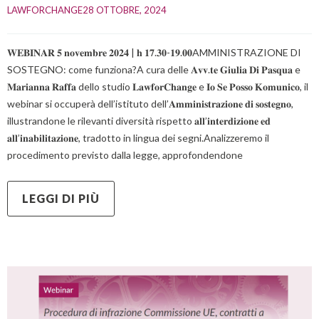
LAWFORCHANGE
28 OTTOBRE, 2024    
𝐖𝐄𝐁𝐈𝐍𝐀𝐑 𝟓 𝐧𝐨𝐯𝐞𝐦𝐛𝐫𝐞 𝟐𝟎𝟐𝟒 | 𝐡 𝟏𝟕.𝟑𝟎-𝟏𝟗.𝟎𝟎AMMINISTRAZIONE DI
SOSTEGNO: come funziona?A cura delle 𝐀𝐯𝐯.𝐭𝐞 𝐆𝐢𝐮𝐥𝐢𝐚 𝐃𝐢 𝐏𝐚𝐬𝐪𝐮𝐚 e
𝐌𝐚𝐫𝐢𝐚𝐧𝐧𝐚 𝐑𝐚𝐟𝐟𝐚 dello studio 𝐋𝐚𝐰𝐟𝐨𝐫𝐂𝐡𝐚𝐧𝐠𝐞 e 𝐈𝐨 𝐒𝐞 𝐏𝐨𝐬𝐬𝐨 𝐊𝐨𝐦𝐮𝐧𝐢𝐜𝐨, il
webinar si occuperà dell’istituto dell’𝐀𝐦𝐦𝐢𝐧𝐢𝐬𝐭𝐫𝐚𝐳𝐢𝐨𝐧𝐞 𝐝𝐢 𝐬𝐨𝐬𝐭𝐞𝐠𝐧𝐨,
illustrandone le rilevanti diversità rispetto 𝐚𝐥𝐥’𝐢𝐧𝐭𝐞𝐫𝐝𝐢𝐳𝐢𝐨𝐧𝐞 𝐞𝐝
𝐚𝐥𝐥’𝐢𝐧𝐚𝐛𝐢𝐥𝐢𝐭𝐚𝐳𝐢𝐨𝐧𝐞, tradotto in lingua dei segni.Analizzeremo il
procedimento previsto dalla legge, approfondendone
LEGGI DI PIÙ