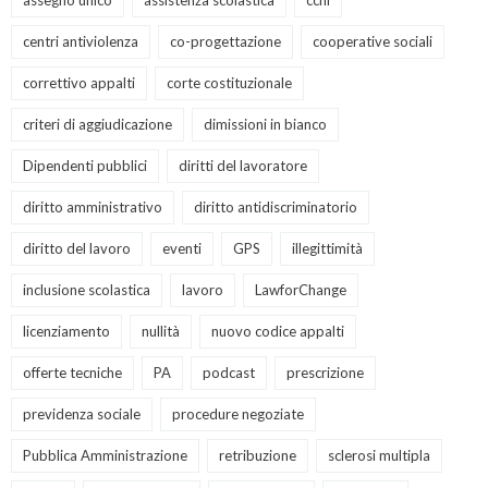
assegno unico
assistenza scolastica
ccnl
centri antiviolenza
co-progettazione
cooperative sociali
correttivo appalti
corte costituzionale
criteri di aggiudicazione
dimissioni in bianco
Dipendenti pubblici
diritti del lavoratore
diritto amministrativo
diritto antidiscriminatorio
diritto del lavoro
eventi
GPS
illegittimità
inclusione scolastica
lavoro
LawforChange
licenziamento
nullità
nuovo codice appalti
offerte tecniche
PA
podcast
prescrizione
previdenza sociale
procedure negoziate
Pubblica Amministrazione
retribuzione
sclerosi multipla