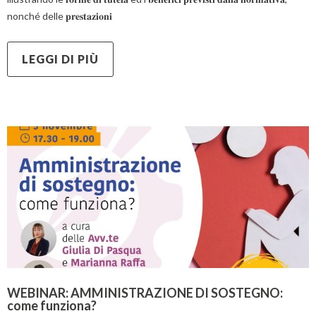
nonché delle 𝐩𝐫𝐞𝐬𝐭𝐚𝐳𝐢𝐨𝐧𝐢
LEGGI DI PIÙ
WEBINAR: AMMINISTRAZIONE DI SOSTEGNO:
come funziona?