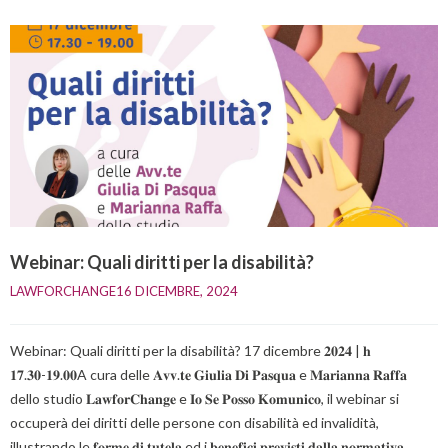
Webinar: Quali diritti per la disabilità?
LAWFORCHANGE
16 DICEMBRE, 2024    
Webinar: Quali diritti per la disabilità? 17 dicembre 𝟐𝟎𝟐𝟒 | 𝐡
𝟏𝟕.𝟑𝟎-𝟏𝟗.𝟎𝟎A cura delle 𝐀𝐯𝐯.𝐭𝐞 𝐆𝐢𝐮𝐥𝐢𝐚 𝐃𝐢 𝐏𝐚𝐬𝐪𝐮𝐚 e 𝐌𝐚𝐫𝐢𝐚𝐧𝐧𝐚 𝐑𝐚𝐟𝐟𝐚
dello studio 𝐋𝐚𝐰𝐟𝐨𝐫𝐂𝐡𝐚𝐧𝐠𝐞 e 𝐈𝐨 𝐒𝐞 𝐏𝐨𝐬𝐬𝐨 𝐊𝐨𝐦𝐮𝐧𝐢𝐜𝐨, il webinar si
occuperà dei diritti delle persone con disabilità ed invalidità,
illustrando le 𝐟𝐨𝐫𝐦𝐞 𝐝𝐢 𝐭𝐮𝐭𝐞𝐥𝐚 ed i 𝐛𝐞𝐧𝐞𝐟𝐢𝐜𝐢 𝐩𝐫𝐞𝐯𝐢𝐬𝐭𝐢 𝐝𝐚𝐥𝐥𝐚 𝐧𝐨𝐫𝐦𝐚𝐭𝐢𝐯𝐚,