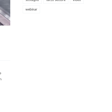
webinar
e
on