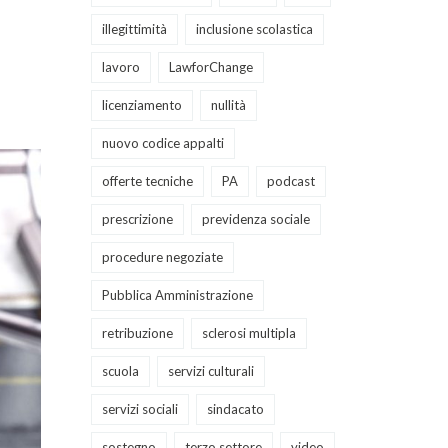
illegittimità
inclusione scolastica
lavoro
LawforChange
licenziamento
nullità
nuovo codice appalti
offerte tecniche
PA
podcast
prescrizione
previdenza sociale
procedure negoziate
Pubblica Amministrazione
retribuzione
sclerosi multipla
scuola
servizi culturali
servizi sociali
sindacato
sostegno
terzo settore
video