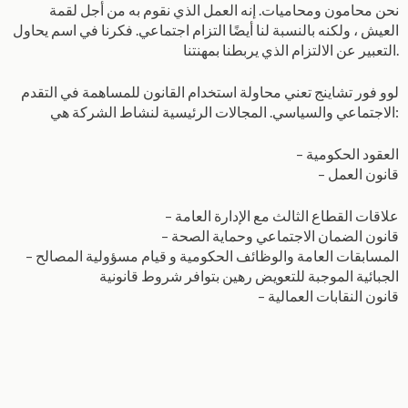
نحن محامون ومحاميات. إنه العمل الذي نقوم به من أجل لقمة
العيش ، ولكنه بالنسبة لنا أيضًا التزام اجتماعي. فكرنا في اسم يحاول
التعبير عن الالتزام الذي يربطنا بمهنتنا.
لوو فور تشاينج تعني محاولة استخدام القانون للمساهمة في التقدم
الاجتماعي والسياسي. المجالات الرئيسية لنشاط الشركة هي:
– العقود الحكومية
– قانون العمل
– علاقات القطاع الثالث مع الإدارة العامة
– قانون الضمان الاجتماعي وحماية الصحة
– المسابقات العامة والوظائف الحكومية و قيام مسؤولية المصالح
الجبائية الموجبة للتعويض رهين بتوافر شروط قانونية
– قانون النقابات العمالية