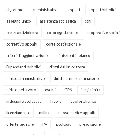
algoritmo
amministrativo
appalti
appalti pubblici
assegno unico
assistenza scolastica
ccnl
centri antiviolenza
co-progettazione
cooperative sociali
correttivo appalti
corte costituzionale
criteri di aggiudicazione
dimissioni in bianco
Dipendenti pubblici
diritti del lavoratore
diritto amministrativo
diritto antidiscriminatorio
diritto del lavoro
eventi
GPS
illegittimità
inclusione scolastica
lavoro
LawforChange
licenziamento
nullità
nuovo codice appalti
offerte tecniche
PA
podcast
prescrizione