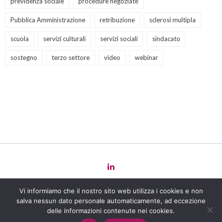
previdenza sociale
procedure negoziate
Pubblica Amministrazione
retribuzione
sclerosi multipla
scuola
servizi culturali
servizi sociali
sindacato
sostegno
terzo settore
video
webinar
Copyright 2022 Law
for
Change -
Privacy Policy
-
Cookie Policy
-
Vi informiamo che il nostro sito web utilizza i cookies e non
Powered by
salva nessun dato personale automaticamente, ad eccezione
Giulia Di Pasqua - P. IVA 12270771004 / Aurora Donato - P. IVA
delle informazioni contenute nei cookies.
12565471005 / Bartolo Mancuso - P. IVA 12545761004