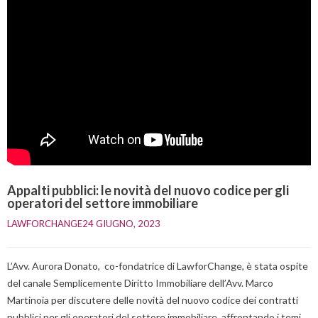
Appalti pubblici: le novità del nuovo codice per gli
operatori del settore immobiliare
LAWFORCHANGE
24 GIUGNO, 2023    
L’Avv. Aurora Donato, co-fondatrice di LawforChange, è stata ospite
del canale Semplicemente Diritto Immobiliare dell’Avv. Marco
Martinoia per discutere delle novità del nuovo codice dei contratti
pubblici per gli operatori del settore immobiliare, affrontando i temi