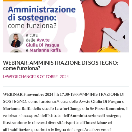
WEBINAR: AMMINISTRAZIONE DI SOSTEGNO:
come funziona?
LAWFORCHANGE
28 OTTOBRE, 2024    
𝐖𝐄𝐁𝐈𝐍𝐀𝐑 𝟓 𝐧𝐨𝐯𝐞𝐦𝐛𝐫𝐞 𝟐𝟎𝟐𝟒 | 𝐡 𝟏𝟕.𝟑𝟎-𝟏𝟗.𝟎𝟎AMMINISTRAZIONE DI
SOSTEGNO: come funziona?A cura delle 𝐀𝐯𝐯.𝐭𝐞 𝐆𝐢𝐮𝐥𝐢𝐚 𝐃𝐢 𝐏𝐚𝐬𝐪𝐮𝐚 e
𝐌𝐚𝐫𝐢𝐚𝐧𝐧𝐚 𝐑𝐚𝐟𝐟𝐚 dello studio 𝐋𝐚𝐰𝐟𝐨𝐫𝐂𝐡𝐚𝐧𝐠𝐞 e 𝐈𝐨 𝐒𝐞 𝐏𝐨𝐬𝐬𝐨 𝐊𝐨𝐦𝐮𝐧𝐢𝐜𝐨, il
webinar si occuperà dell’istituto dell’𝐀𝐦𝐦𝐢𝐧𝐢𝐬𝐭𝐫𝐚𝐳𝐢𝐨𝐧𝐞 𝐝𝐢 𝐬𝐨𝐬𝐭𝐞𝐠𝐧𝐨,
illustrandone le rilevanti diversità rispetto 𝐚𝐥𝐥’𝐢𝐧𝐭𝐞𝐫𝐝𝐢𝐳𝐢𝐨𝐧𝐞 𝐞𝐝
𝐚𝐥𝐥’𝐢𝐧𝐚𝐛𝐢𝐥𝐢𝐭𝐚𝐳𝐢𝐨𝐧𝐞, tradotto in lingua dei segni.Analizzeremo il