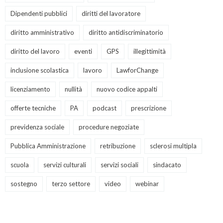
Dipendenti pubblici
diritti del lavoratore
diritto amministrativo
diritto antidiscriminatorio
diritto del lavoro
eventi
GPS
illegittimità
inclusione scolastica
lavoro
LawforChange
licenziamento
nullità
nuovo codice appalti
offerte tecniche
PA
podcast
prescrizione
previdenza sociale
procedure negoziate
Pubblica Amministrazione
retribuzione
sclerosi multipla
scuola
servizi culturali
servizi sociali
sindacato
sostegno
terzo settore
video
webinar