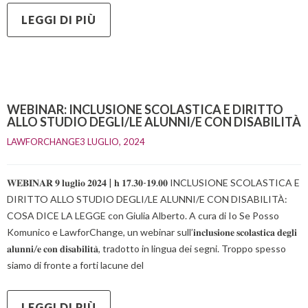
LEGGI DI PIÙ
WEBINAR: INCLUSIONE SCOLASTICA E DIRITTO
ALLO STUDIO DEGLI/LE ALUNNI/E CON DISABILITÀ
LAWFORCHANGE
3 LUGLIO, 2024    
𝐖𝐄𝐁𝐈𝐍𝐀𝐑 𝟗 𝐥𝐮𝐠𝐥𝐢𝐨 𝟐𝟎𝟐𝟒 | 𝐡 𝟏𝟕.𝟑𝟎-𝟏𝟗.𝟎𝟎 INCLUSIONE SCOLASTICA E
DIRITTO ALLO STUDIO DEGLI/LE ALUNNI/E CON DISABILITÀ:
COSA DICE LA LEGGE con Giulia Alberto. A cura di Io Se Posso
Komunico e LawforChange, un webinar sull’𝐢𝐧𝐜𝐥𝐮𝐬𝐢𝐨𝐧𝐞 𝐬𝐜𝐨𝐥𝐚𝐬𝐭𝐢𝐜𝐚 𝐝𝐞𝐠𝐥𝐢
𝐚𝐥𝐮𝐧𝐧𝐢/𝐞 𝐜𝐨𝐧 𝐝𝐢𝐬𝐚𝐛𝐢𝐥𝐢𝐭𝐚̀, tradotto in lingua dei segni. Troppo spesso
siamo di fronte a forti lacune del
LEGGI DI PIÙ