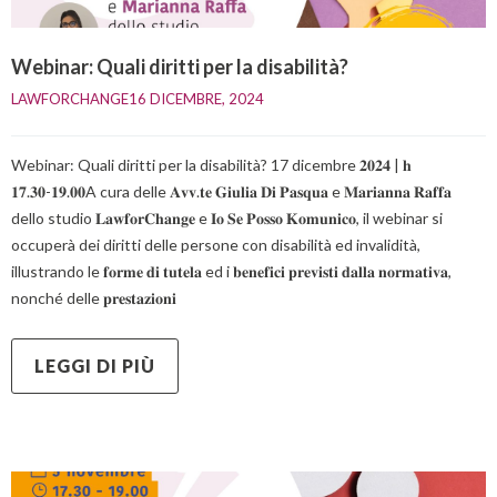
Webinar: Quali diritti per la disabilità?
LAWFORCHANGE
16 DICEMBRE, 2024    
Webinar: Quali diritti per la disabilità? 17 dicembre 𝟐𝟎𝟐𝟒 | 𝐡
𝟏𝟕.𝟑𝟎-𝟏𝟗.𝟎𝟎A cura delle 𝐀𝐯𝐯.𝐭𝐞 𝐆𝐢𝐮𝐥𝐢𝐚 𝐃𝐢 𝐏𝐚𝐬𝐪𝐮𝐚 e 𝐌𝐚𝐫𝐢𝐚𝐧𝐧𝐚 𝐑𝐚𝐟𝐟𝐚
dello studio 𝐋𝐚𝐰𝐟𝐨𝐫𝐂𝐡𝐚𝐧𝐠𝐞 e 𝐈𝐨 𝐒𝐞 𝐏𝐨𝐬𝐬𝐨 𝐊𝐨𝐦𝐮𝐧𝐢𝐜𝐨, il webinar si
occuperà dei diritti delle persone con disabilità ed invalidità,
illustrando le 𝐟𝐨𝐫𝐦𝐞 𝐝𝐢 𝐭𝐮𝐭𝐞𝐥𝐚 ed i 𝐛𝐞𝐧𝐞𝐟𝐢𝐜𝐢 𝐩𝐫𝐞𝐯𝐢𝐬𝐭𝐢 𝐝𝐚𝐥𝐥𝐚 𝐧𝐨𝐫𝐦𝐚𝐭𝐢𝐯𝐚,
nonché delle 𝐩𝐫𝐞𝐬𝐭𝐚𝐳𝐢𝐨𝐧𝐢
LEGGI DI PIÙ