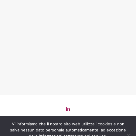
Copyright 2022 Law
for
Change -
Privacy Policy
-
Cookie Policy
-
Vi informiamo che il nostro sito web utilizza i cookies e non
Powered by
salva nessun dato personale automaticamente, ad eccezione
Giulia Di Pasqua - P. IVA 12270771004 / Aurora Donato - P. IVA