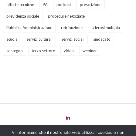
offerte tecniche
PA
podcast
prescrizione
previdenza sociale
procedure negoziate
Pubblica Amministrazione
retribuzione
sclerosi multipla
scuola
servizi culturali
servizi sociali
sindacato
sostegno
terzo settore
video
webinar
Copyright 2022 Law
for
Change -
Privacy Policy
-
Cookie Policy
-
Vi informiamo che il nostro sito web utilizza i cookies e non
Powered by