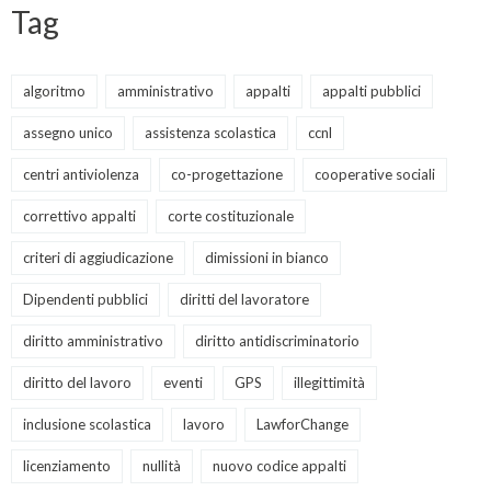
Tag
algoritmo
amministrativo
appalti
appalti pubblici
assegno unico
assistenza scolastica
ccnl
centri antiviolenza
co-progettazione
cooperative sociali
correttivo appalti
corte costituzionale
criteri di aggiudicazione
dimissioni in bianco
Dipendenti pubblici
diritti del lavoratore
diritto amministrativo
diritto antidiscriminatorio
diritto del lavoro
eventi
GPS
illegittimità
inclusione scolastica
lavoro
LawforChange
licenziamento
nullità
nuovo codice appalti