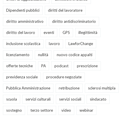
Dipendenti pubblici
diritti del lavoratore
diritto amministrativo
diritto antidiscriminatorio
diritto del lavoro
eventi
GPS
illegittimità
inclusione scolastica
lavoro
LawforChange
licenziamento
nullità
nuovo codice appalti
offerte tecniche
PA
podcast
prescrizione
previdenza sociale
procedure negoziate
Pubblica Amministrazione
retribuzione
sclerosi multipla
scuola
servizi culturali
servizi sociali
sindacato
sostegno
terzo settore
video
webinar