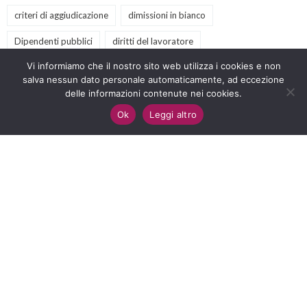
criteri di aggiudicazione
dimissioni in bianco
Dipendenti pubblici
diritti del lavoratore
Vi informiamo che il nostro sito web utilizza i cookies e non
diritto amministrativo
diritto antidiscriminatorio
salva nessun dato personale automaticamente, ad eccezione
diritto del lavoro
delle informazioni contenute nei cookies.
eventi
GPS
illegittimità
Ok
Leggi altro
inclusione scolastica
lavoro
LawforChange
licenziamento
nullità
nuovo codice appalti
offerte tecniche
PA
podcast
prescrizione
previdenza sociale
procedure negoziate
Pubblica Amministrazione
retribuzione
sclerosi multipla
scuola
servizi culturali
servizi sociali
sindacato
sostegno
terzo settore
video
webinar