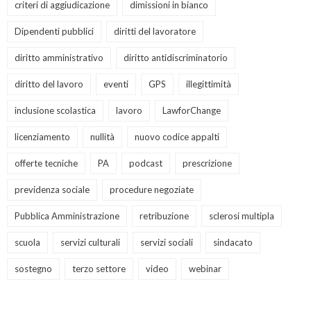
criteri di aggiudicazione
dimissioni in bianco
Dipendenti pubblici
diritti del lavoratore
diritto amministrativo
diritto antidiscriminatorio
diritto del lavoro
eventi
GPS
illegittimità
inclusione scolastica
lavoro
LawforChange
licenziamento
nullità
nuovo codice appalti
offerte tecniche
PA
podcast
prescrizione
previdenza sociale
procedure negoziate
Pubblica Amministrazione
retribuzione
sclerosi multipla
scuola
servizi culturali
servizi sociali
sindacato
sostegno
terzo settore
video
webinar