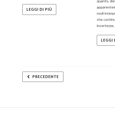
quanto, die
apparentem
LEGGI DI PIÙ
nodi interp
che contin
incertezze,
LEGGI 
PRECEDENTE