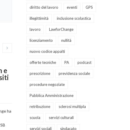
diritto del lavoro
eventi
GPS
illegittimità
inclusione scolastica
lavoro
LawforChange
licenziamento
nullità
nuovo codice appalti
offerte tecniche
PA
podcast
m e
prescrizione
previdenza sociale
Ricerca collaborazione
Posizioni
iti
area diritto del lavoro
LawforC
procedure negoziate
LAWFORCHANGE
LAWFORCHAN
Pubblica Amministrazione
retribuzione
sclerosi multipla
LawforChange, studio legale di diritto
LawforChange, s
nge ha
amministrativo e diritto del lavoro (pro
amministrativo e
scuola
servizi culturali
labour), è alla ricerca di una collaborazione
labour), è alla 
USB
servizi sociali
sindacato