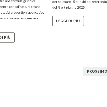
tro una formula giuridica
per spiegare i 5 quesiti dei referend
ente consolidata, si celano
dell’8 e 9 giugno 2025.
retativi e questioni applicative
uano a sollevare numerose
LEGGI DI PIÙ
DI PIÙ
PROSSIM