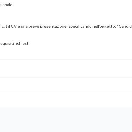
ionale.
olfc.it il CV e una breve presentazione, specificando nell’oggetto: “Candi
quisiti richiesti.