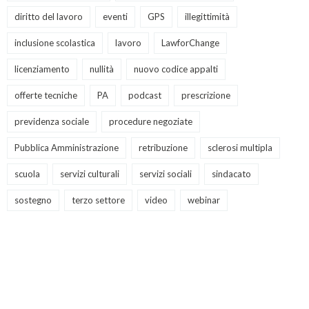
diritto del lavoro
eventi
GPS
illegittimità
inclusione scolastica
lavoro
LawforChange
licenziamento
nullità
nuovo codice appalti
offerte tecniche
PA
podcast
prescrizione
previdenza sociale
procedure negoziate
Pubblica Amministrazione
retribuzione
sclerosi multipla
scuola
servizi culturali
servizi sociali
sindacato
sostegno
terzo settore
video
webinar