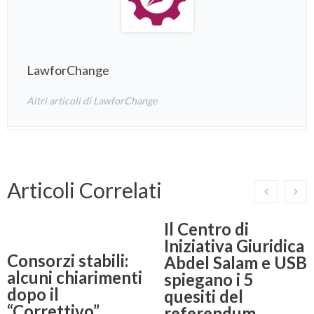
LawforChange
Altri articoli di LawforChange
Articoli Correlati
Il Centro di
Iniziativa Giuridica
Consorzi stabili:
Abdel Salam e USB
alcuni chiarimenti
spiegano i 5
dopo il
quesiti del
“Correttivo”
referendum