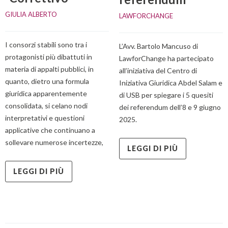
GIULIA ALBERTO
LAWFORCHANGE
I consorzi stabili sono tra i
L’Avv. Bartolo Mancuso di
protagonisti più dibattuti in
LawforChange ha partecipato
materia di appalti pubblici, in
all’iniziativa del Centro di
quanto, dietro una formula
Iniziativa Giuridica Abdel Salam e
giuridica apparentemente
di USB per spiegare i 5 quesiti
consolidata, si celano nodi
dei referendum dell’8 e 9 giugno
interpretativi e questioni
2025.
applicative che continuano a
sollevare numerose incertezze,
LEGGI DI PIÙ
LEGGI DI PIÙ