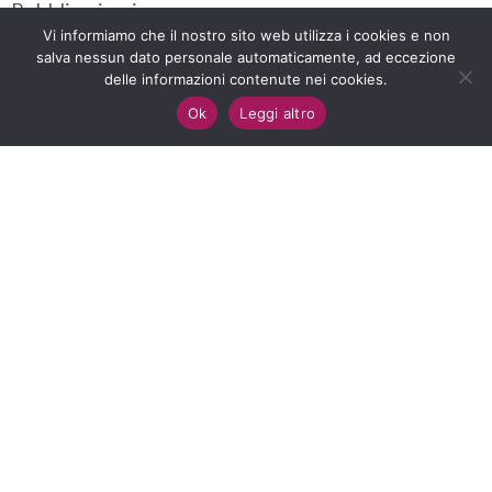
Pubblico impiego
Vi informiamo che il nostro sito web utilizza i cookies e non
Responsabilità per danno erariale
salva nessun dato personale automaticamente, ad eccezione
delle informazioni contenute nei cookies.
Senza categoria
Ok
Leggi altro
Terzo settore
Tutela della salute
Tag
algoritmo
amministrativo
appalti
appalti pubblici
assegno unico
assistenza scolastica
ccnl
centri antiviolenza
co-progettazione
cooperative sociali
correttivo appalti
corte costituzionale