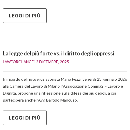
LEGGI DI PIÙ
La legge del più forte vs. il diritto degli oppressi
LAWFORCHANGE
12 DICEMBRE, 2025    
In ricordo del noto giuslavorista Mario Fezzi, venerdì 23 gennaio 2026
alla Camera del Lavoro di Milano, l’Associazione Comma2 – Lavoro è
Dignità, propone una riflessione sulla difesa dei più deboli, a cui
parteciperà anche l’Avv. Bartolo Mancuso.
LEGGI DI PIÙ