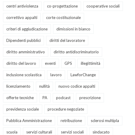
centri antiviolenza
co-progettazione
cooperative sociali
correttivo appalti
corte costituzionale
criteri di aggiudicazione
dimissioni in bianco
Dipendenti pubblici
diritti del lavoratore
diritto amministrativo
diritto antidiscriminatorio
diritto del lavoro
eventi
GPS
illegittimità
inclusione scolastica
lavoro
LawforChange
licenziamento
nullità
nuovo codice appalti
offerte tecniche
PA
podcast
prescrizione
previdenza sociale
procedure negoziate
Pubblica Amministrazione
retribuzione
sclerosi multipla
scuola
servizi culturali
servizi sociali
sindacato