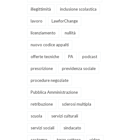
illegittimità
inclusione scolastica
lavoro
LawforChange
licenziamento
nullità
nuovo codice appalti
offerte tecniche
PA
podcast
prescrizione
previdenza sociale
procedure negoziate
Pubblica Amministrazione
retribuzione
sclerosi multipla
scuola
servizi culturali
servizi sociali
sindacato
sostegno
terzo settore
video