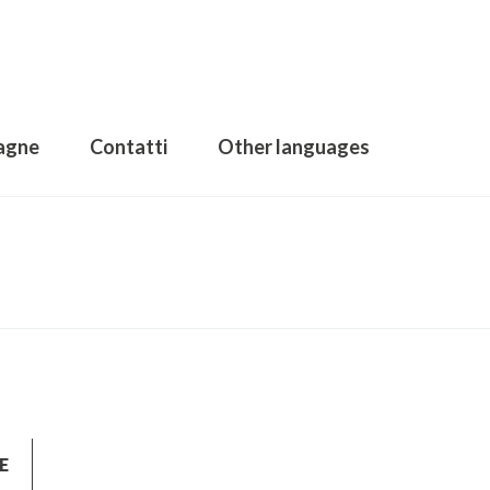
agne
Contatti
Other languages
Home
Blog
Masonry Left Sidebar
E