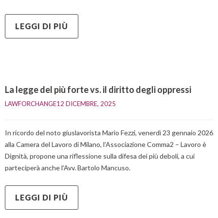
LEGGI DI PIÙ
La legge del più forte vs. il diritto degli oppressi
LAWFORCHANGE
12 DICEMBRE, 2025    
In ricordo del noto giuslavorista Mario Fezzi, venerdì 23 gennaio 2026
alla Camera del Lavoro di Milano, l’Associazione Comma2 – Lavoro è
Dignità, propone una riflessione sulla difesa dei più deboli, a cui
parteciperà anche l’Avv. Bartolo Mancuso.
LEGGI DI PIÙ