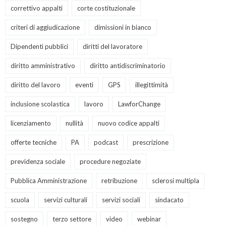
correttivo appalti
corte costituzionale
criteri di aggiudicazione
dimissioni in bianco
Dipendenti pubblici
diritti del lavoratore
diritto amministrativo
diritto antidiscriminatorio
diritto del lavoro
eventi
GPS
illegittimità
inclusione scolastica
lavoro
LawforChange
licenziamento
nullità
nuovo codice appalti
offerte tecniche
PA
podcast
prescrizione
previdenza sociale
procedure negoziate
Pubblica Amministrazione
retribuzione
sclerosi multipla
scuola
servizi culturali
servizi sociali
sindacato
sostegno
terzo settore
video
webinar