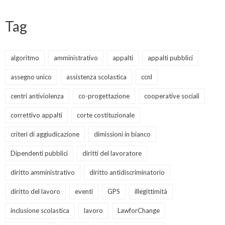
Tag
algoritmo
amministrativo
appalti
appalti pubblici
assegno unico
assistenza scolastica
ccnl
centri antiviolenza
co-progettazione
cooperative sociali
correttivo appalti
corte costituzionale
criteri di aggiudicazione
dimissioni in bianco
Dipendenti pubblici
diritti del lavoratore
diritto amministrativo
diritto antidiscriminatorio
diritto del lavoro
eventi
GPS
illegittimità
inclusione scolastica
lavoro
LawforChange