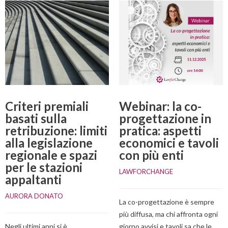
Criteri premiali
Webinar: la co-
basati sulla
progettazione in
retribuzione: limiti
pratica: aspetti
alla legislazione
economici e tavoli
regionale e spazi
con più enti
per le stazioni
LAWFORCHANGE
appaltanti
AURORA DONATO
La co-progettazione è sempre
più diffusa, ma chi affronta ogni
Negli ultimi anni si è
giorno avvisi e tavoli sa che le