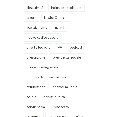
illegittimità
inclusione scolastica
lavoro
LawforChange
licenziamento
nullità
nuovo codice appalti
offerte tecniche
PA
podcast
prescrizione
previdenza sociale
procedure negoziate
Pubblica Amministrazione
retribuzione
sclerosi multipla
scuola
servizi culturali
servizi sociali
sindacato
sostegno
terzo settore
video