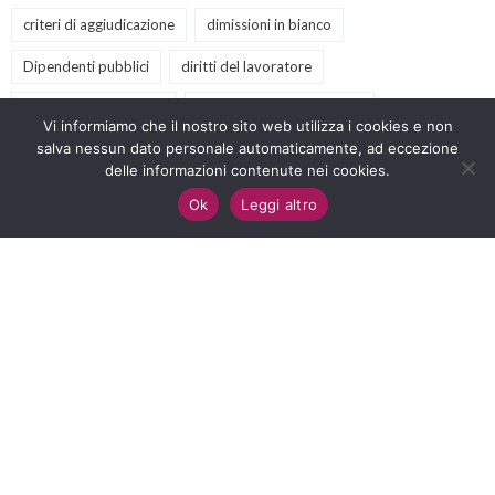
criteri di aggiudicazione
dimissioni in bianco
Dipendenti pubblici
diritti del lavoratore
diritto amministrativo
diritto antidiscriminatorio
Vi informiamo che il nostro sito web utilizza i cookies e non
salva nessun dato personale automaticamente, ad eccezione
diritto del lavoro
eventi
GPS
illegittimità
delle informazioni contenute nei cookies.
inclusione scolastica
lavoro
LawforChange
Ok
Leggi altro
licenziamento
nullità
nuovo codice appalti
offerte tecniche
PA
podcast
prescrizione
previdenza sociale
procedure negoziate
Pubblica Amministrazione
retribuzione
sclerosi multipla
scuola
servizi culturali
servizi sociali
sindacato
sostegno
terzo settore
video
webinar