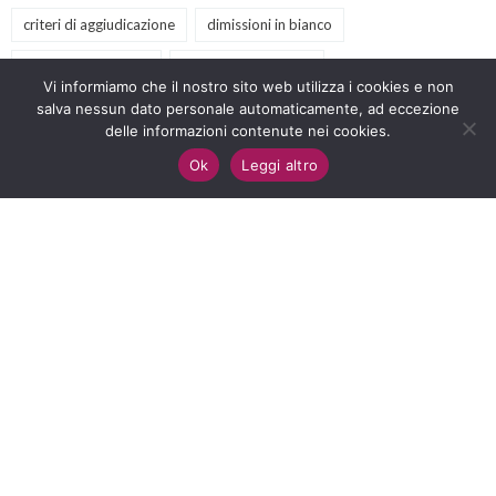
criteri di aggiudicazione
dimissioni in bianco
Dipendenti pubblici
diritti del lavoratore
Vi informiamo che il nostro sito web utilizza i cookies e non
diritto amministrativo
salva nessun dato personale automaticamente, ad eccezione
diritto antidiscriminatorio
delle informazioni contenute nei cookies.
diritto del lavoro
eventi
GPS
illegittimità
Ok
Leggi altro
inclusione scolastica
lavoro
LawforChange
licenziamento
nullità
nuovo codice appalti
offerte tecniche
PA
podcast
prescrizione
previdenza sociale
procedure negoziate
Pubblica Amministrazione
retribuzione
sclerosi multipla
scuola
servizi culturali
servizi sociali
sindacato
sostegno
terzo settore
video
webinar