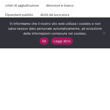
criteri di aggiudicazione
dimissioni in bianco
Dipendenti pubblici
diritti del lavoratore
Vi informiamo che il nostro sito web utilizza i cookies e non
diritto amministrativo
diritto antidiscriminatorio
salva nessun dato personale automaticamente, ad eccezione
diritto del lavoro
delle informazioni contenute nei cookies.
eventi
GPS
illegittimità
Ok
Leggi altro
inclusione scolastica
lavoro
LawforChange
licenziamento
nullità
nuovo codice appalti
offerte tecniche
PA
podcast
prescrizione
previdenza sociale
procedure negoziate
Pubblica Amministrazione
retribuzione
sclerosi multipla
scuola
servizi culturali
servizi sociali
sindacato
sostegno
terzo settore
video
webinar