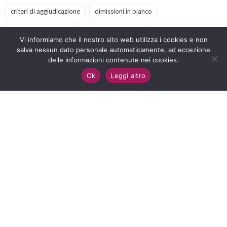
criteri di aggiudicazione
dimissioni in bianco
Dipendenti pubblici
diritti del lavoratore
Vi informiamo che il nostro sito web utilizza i cookies e non
diritto amministrativo
salva nessun dato personale automaticamente, ad eccezione
diritto antidiscriminatorio
delle informazioni contenute nei cookies.
diritto del lavoro
eventi
GPS
illegittimità
Ok
Leggi altro
inclusione scolastica
lavoro
LawforChange
licenziamento
nullità
nuovo codice appalti
offerte tecniche
PA
podcast
prescrizione
previdenza sociale
procedure negoziate
Pubblica Amministrazione
retribuzione
sclerosi multipla
scuola
servizi culturali
servizi sociali
sindacato
sostegno
terzo settore
video
webinar