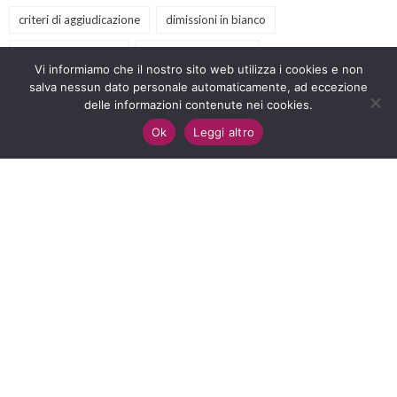
criteri di aggiudicazione
dimissioni in bianco
Dipendenti pubblici
diritti del lavoratore
Vi informiamo che il nostro sito web utilizza i cookies e non
diritto amministrativo
salva nessun dato personale automaticamente, ad eccezione
diritto antidiscriminatorio
delle informazioni contenute nei cookies.
diritto del lavoro
eventi
GPS
illegittimità
Ok
Leggi altro
inclusione scolastica
lavoro
LawforChange
licenziamento
nullità
nuovo codice appalti
offerte tecniche
PA
podcast
prescrizione
previdenza sociale
procedure negoziate
Pubblica Amministrazione
retribuzione
sclerosi multipla
scuola
servizi culturali
servizi sociali
sindacato
sostegno
terzo settore
video
webinar