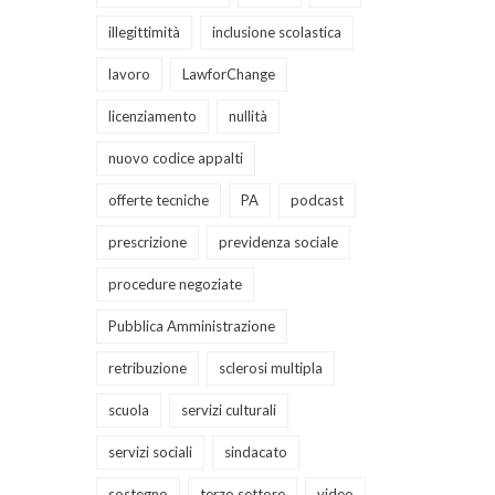
illegittimità
inclusione scolastica
lavoro
LawforChange
licenziamento
nullità
nuovo codice appalti
offerte tecniche
PA
podcast
prescrizione
previdenza sociale
procedure negoziate
Pubblica Amministrazione
retribuzione
sclerosi multipla
scuola
servizi culturali
servizi sociali
sindacato
sostegno
terzo settore
video