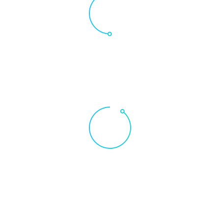
50
%
HTML
Maecenas scelerisque
tempus in turpis felis ornare placerat
90
%
WordPress
Maecenas scelerisque
tempus in turpis felis ornare placerat