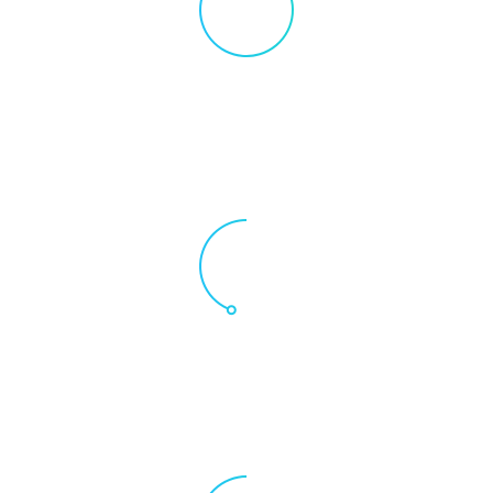
99
%
Photoshop
Maecenas scelerisque
tempus in turpis felis ornare placerat
45
%
Photography
Maecenas scelerisque
tempus in turpis felis ornare placerat