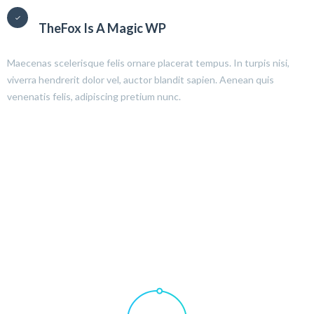
TheFox Is A Magic WP
Maecenas scelerisque felis ornare placerat tempus. In turpis nisi,
viverra hendrerit dolor vel, auctor blandit sapien. Aenean quis
venenatis felis, adipiscing pretium nunc.
My Skills
Suspendisse sed eros mollis, tincidunt
Nullam sit amet odio eu est aliquet euismod a a urna.