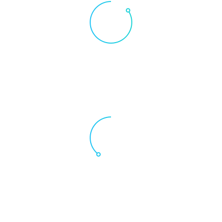
85
%
Javascript
Maecenas scelerisque
tempus in turpis felis ornare placerat
40
%
Illustrator
Maecenas scelerisque