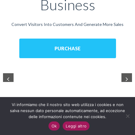
Business
Convert Visitors Into Customers And Generate More Sales
PURCHASE
There will be a lot of things are waiting for
Vi informiamo che il nostro sito web utilizza i cookies e non
you. Don't hesitate because of the helpful
salva nessun dato personale automaticamente, ad eccezione
delle informazioni contenute nei cookies.
that we bring you
Ok
Leggi altro