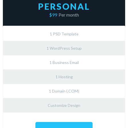
PERSONAL
$99
Per month
1 PSD Template
1 WordPress Setup
1 Business Email
1 Hosting
1 Domain (.COM)
Customize Design