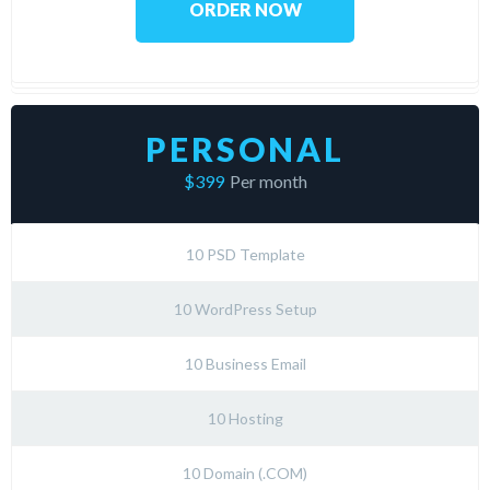
ORDER NOW
PERSONAL
$399
Per month
10 PSD Template
10 WordPress Setup
10 Business Email
10 Hosting
10 Domain (.COM)