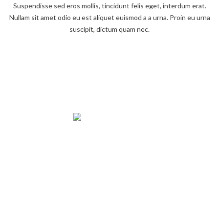
Suspendisse sed eros mollis, tincidunt felis eget, interdum erat.
Nullam sit amet odio eu est aliquet euismod a a urna. Proin eu urna
suscipit, dictum quam nec.
What Buyers Say About Me
Sam Isbister