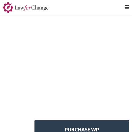
Amazing PSD Pack on
Themeforest
Maecenas scelerisque felis ornare placerat tempus. In turpis nisi,
viverra hendrerit dolor vel, auctor blandit sapien. Aenean quis
venenatis felis, adipiscing pretium nunc. Fusce interdum at magna ut
facilisis. Suspendisse elementum ante vel metus varius tincidunt.
Fusce ultrices orci ut dui facilisis, nec viverra lectus aliquet.
PURCHASE WP