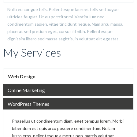
Nulla eu congue felis. Pellentesque laoreet felis sed augue
ultricies feugiat. Ut eu porttitor mi. Vestibulum nec
condimentum sapien, vitae tincidunt neque. Nam arcu massa,
placerat sed pretium eget, cursus id nibh. Pellentesque
dignissim libero sed massa sagittis, in volutpat elit egestas.
My Services
Web Design
Online Marketing
WordPress Themes
Phasellus ut condimentum diam, eget tempus lorem. Morbi
bibendum est quis arcu posuere condimentum. Nullam
justo eros, pellentesque a metus non, mattis volutpat