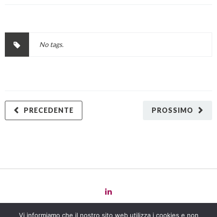
No tags.
PRECEDENTE
PROSSIMO
Copyright 2022 Law
for
Change -
Privacy Policy
-
Cookie Policy
-
Vi informiamo che il nostro sito web utilizza i cookies e non