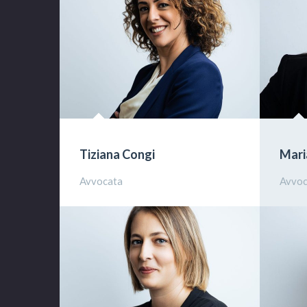
Tiziana Congi
Mari
Avvocata
Avvoc