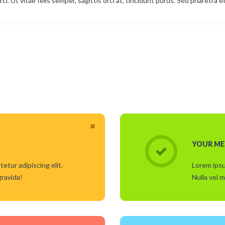
ci. Ut vitae felis semper, sagittis orci at, tincidunt purus. Sed pharetra e
YOUR ME
etur adipiscing elit.
Lorem ipsu
gravida!
Nulla vel m