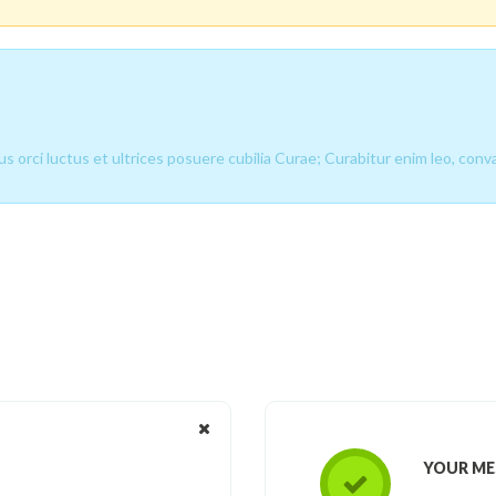
 orci luctus et ultrices posuere cubilia Curae; Curabitur enim leo, convall
YOUR ME