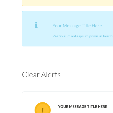
Your Message Title Here
Vestibulum ante ipsum primis in faucibus
Clear Alerts
YOUR MESSAGE TITLE HERE