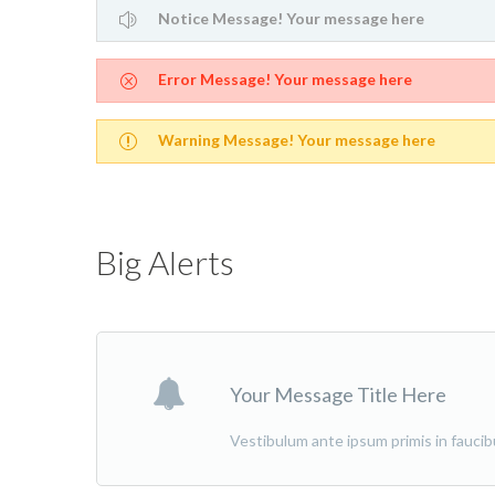
Notice Message! Your message here
Error Message! Your message here
Warning Message! Your message here
Big Alerts
Your Message Title Here
Vestibulum ante ipsum primis in faucibus