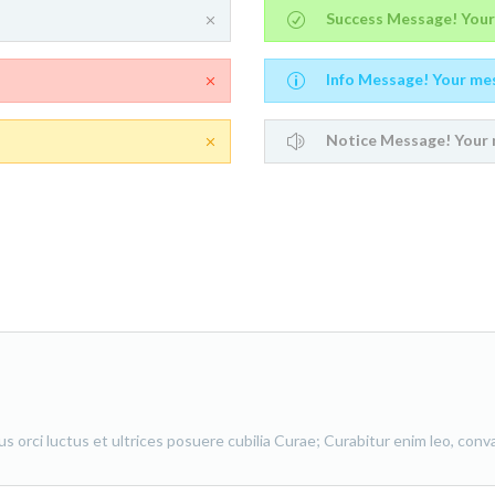
Success Message! Your
Info Message! Your me
Notice Message! Your 
 orci luctus et ultrices posuere cubilia Curae; Curabitur enim leo, convall