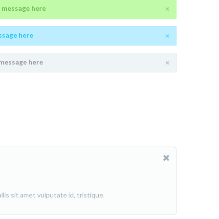
 message here
ssage here
message here
is sit amet vulputate id, tristique.