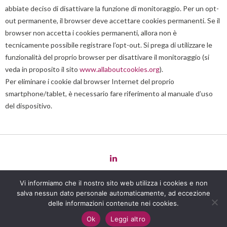
abbiate deciso di disattivare la funzione di monitoraggio. Per un opt-
out permanente, il browser deve accettare cookies permanenti. Se il
browser non accetta i cookies permanenti, allora non è
tecnicamente possibile registrare l’opt-out. Si prega di utilizzare le
funzionalità del proprio browser per disattivare il monitoraggio (si
veda in proposito il sito
www.allaboutcookies.org
).
Per eliminare i cookie dal browser Internet del proprio
smartphone/tablet, è necessario fare riferimento al manuale d’uso
del dispositivo.
Copyright 2022 Law
for
Change -
Privacy Policy
-
Cookie Policy
-
Vi informiamo che il nostro sito web utilizza i cookies e non
Powered by
salva nessun dato personale automaticamente, ad eccezione
Giulia Di Pasqua - P. IVA 12270771004 / Aurora Donato - P. IVA
delle informazioni contenute nei cookies.
12565471005 / Bartolo Mancuso - P. IVA 12545761004
Ok
Leggi altro